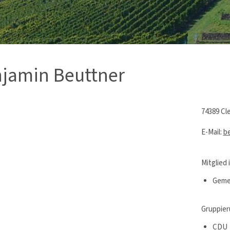
jamin Beuttner
74389 Cl
E-Mail:
b
Mitglied
Gemei
Gruppier
CDU