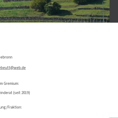
eebronn
ebeutt@web.de
 im Gremium:
nderat (seit 2019)
ung/Fraktion: