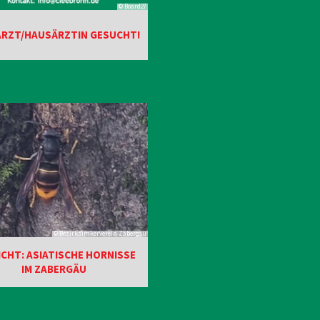
© Board27
RZT/HAUSÄRZTIN GESUCHT!
© Bezirksimkerverein Zabergäu
CHT: ASIATISCHE HORNISSE
IM ZABERGÄU