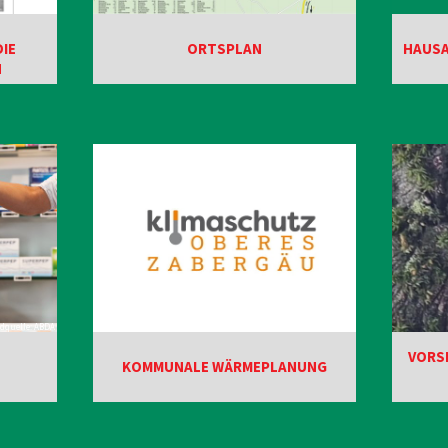
IE
ORTSPLAN
HAUSA
N
ldquelle: ABDA
VORSI
KOMMUNALE WÄRMEPLANUNG