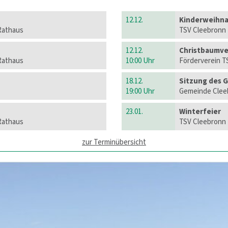
12.12.
Kinderweihna
Rathaus
TSV Cleebronn
12.12.
Christbaumve
Rathaus
10:00 Uhr
Förderverein TS
18.12.
Sitzung des 
19:00 Uhr
Gemeinde Cleeb
23.01.
Winterfeier
Rathaus
TSV Cleebronn
zur Terminübersicht