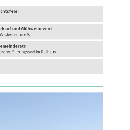
chtsfeier
rkauf und Glühweinevent
V Cleebronn e.V.
Gemeinderats
ronn, Sitzungssaal im Rathaus