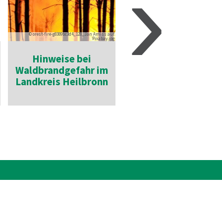
›
© orest-fire-g8389bc3d4_128_Jan Amiss auf
Pixabay.jpg
Hinweise bei
Vorsicht:
Waldbrandgefahr im
Eichenprozessions-
Landkreis Heilbronn
spinner im Landkrei
Heilbronn