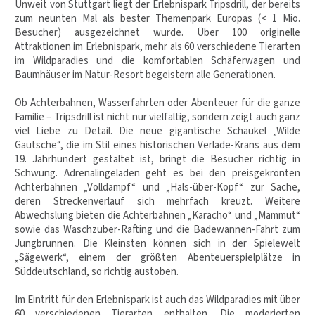
Unweit von Stuttgart liegt der Erlebnispark Tripsdrill, der bereits
zum neunten Mal als bester Themenpark Europas (< 1 Mio.
Besucher) ausgezeichnet wurde. Über 100 originelle
Attraktionen im Erlebnispark, mehr als 60 verschiedene Tierarten
im Wildparadies und die komfortablen Schäferwagen und
Baumhäuser im Natur-Resort begeistern alle Generationen.
Ob Achterbahnen, Wasserfahrten oder Abenteuer für die ganze
Familie – Tripsdrill ist nicht nur vielfältig, sondern zeigt auch ganz
viel Liebe zu Detail. Die neue gigantische Schaukel „Wilde
Gautsche“, die im Stil eines historischen Verlade-Krans aus dem
19. Jahrhundert gestaltet ist, bringt die Besucher richtig in
Schwung. Adrenalingeladen geht es bei den preisgekrönten
Achterbahnen „Volldampf“ und „Hals-über-Kopf“ zur Sache,
deren Stre­ckenverlauf sich mehrfach kreuzt. Weitere
Abwechslung bieten die Achterbahnen „Karacho“ und „Mammut“
sowie das Waschzuber-Rafting und die Badewannen-Fahrt zum
Jungbrunnen. Die Kleinsten können sich in der Spielewelt
„Sägewerk“, einem der größten Abenteuerspielplätze in
Süddeutschland, so richtig austoben.
Im Eintritt für den Erlebnispark ist auch das Wildparadies mit über
60 verschiedenen Tierarten enthalten. Die moderierten