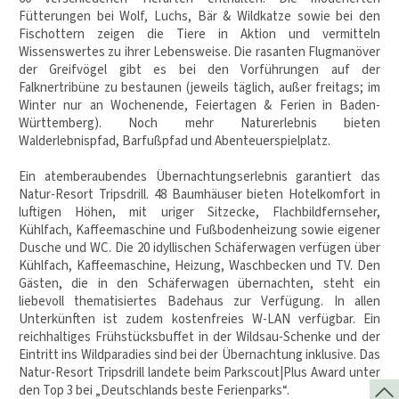
Fütterungen bei Wolf, Luchs, Bär & Wildkatze sowie bei den
Fischottern zeigen die Tiere in Aktion und vermitteln
Wissenswertes zu ihrer Lebensweise. Die rasanten Flugmanöver
der Greifvögel gibt es bei den Vorführungen auf der
Falknertribüne zu bestaunen (jeweils täglich, außer freitags; im
Winter nur an Wochenende, Feiertagen & Ferien in Baden-
Württemberg). Noch mehr Naturerlebnis bieten
Walderlebnispfad, Barfußpfad und Abenteuerspielplatz.
Ein atemberaubendes Übernachtungserlebnis garantiert das
Natur-Resort Tripsdrill. 48 Baumhäuser bieten Hotelkomfort in
luftigen Höhen, mit uriger Sitzecke, Flachbildfernseher,
Kühlfach, Kaffeemaschine und Fußbodenheizung sowie eigener
Dusche und WC. Die 20 idyllischen Schäferwagen verfügen über
Kühlfach, Kaffeemaschine, Heizung, Waschbecken und TV. Den
Gästen, die in den Schäferwagen übernachten, steht ein
liebevoll thematisiertes Badehaus zur Verfügung. In allen
Unterkünften ist zudem kostenfreies W-LAN verfügbar. Ein
reichhaltiges Frühstücksbuffet in der Wildsau-Schenke und der
Eintritt ins Wildparadies sind bei der Übernachtung inklusive. Das
Natur-Resort Tripsdrill landete beim Parkscout|Plus Award unter
den Top 3 bei „Deutschlands beste Ferienparks“.