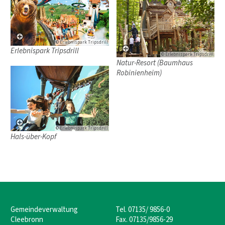
© Erlebnispark Tripsdrill
Erlebnispark Tripsdrill
© Erlebnispark Tripsdrill
Natur-Resort (Baumhaus
Robinienheim)
© Erlebnispark Tripsdrill
Hals-über-Kopf
Gemeindeverwaltung
Tel. 07135/ 9856-0
Cleebronn
Fax. 07135/9856-29