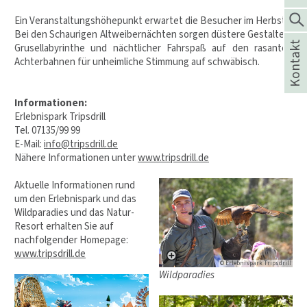
Ein Veranstaltungshöhepunkt erwartet die Besucher im Herbst:
Bei den Schaurigen Altweibernächten sorgen düstere Gestalten,
Kontakt
Grusellabyrinthe und nächtlicher Fahrspaß auf den rasanten
Achterbahnen für unheimliche Stimmung auf schwäbisch.
Informationen:
Erlebnispark Tripsdrill
Tel. 07135/99 99
E-Mail:
info@tripsdrill.de
Nähere Informationen unter
www.tripsdrill.de
Aktuelle Informationen rund
um den Erlebnispark und das
Wildparadies und das Natur-
Resort erhalten Sie auf
nachfolgender Homepage:
www.tripsdrill.de
© Erlebnispark Tripsdrill
Wildparadies